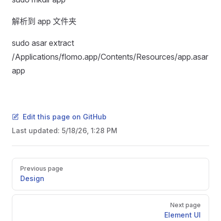
解析到 app 文件夹
sudo asar extract
/Applications/flomo.app/Contents/Resources/app.asar
app
Edit this page on GitHub
Last updated:
5/18/26, 1:28 PM
Pager
Previous page
Design
Next page
Element UI