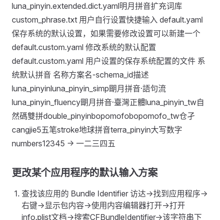
luna_pinyin.extended.dict.yaml明月拼音扩充词库
custom_phrase.txt 用户自行设置快捷输入 default.yaml
保存系统的默认设置，如果需要修改设置可以新建一个
default.custom.yaml 修改系统的默认配置
default.custom.yaml 用户设置的保存系统配置的文件 系
统默认拼音 名称方案名-schema_id描述
luna_pinyinluna_pinyin_simp朙月拼音·語句流
luna_pinyin_fluency朙月拼音·臺灣正體luna_pinyin_tw自
然碼雙拼double_pinyinbopomofobopomofo_tw仓孑
cangjie5五笔stroke地球拼音terra_pinyin大写数字
numbers12345 -> 一二三四五
更改某个应用程序的默认输入方案
查找该应用的 Bundle Identifier 访达->找到应用程序->
右键->显示包内容->使用内容编辑器打开->打开
info.plist文档->搜索CFBundleIdentifier->该字符串下