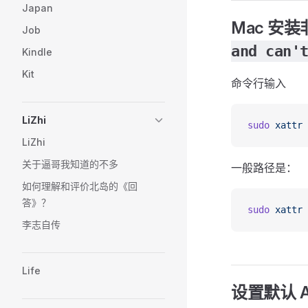
Japan
Mac 安装
Job
and can'
Kindle
Kit
命令行输入
LiZhi
sudo
 xattr
 
LiZhi
关于逼哥我知道的不多
一般路径是：
如何理解和评价北岛的《回
答》？
sudo
 xattr
 
李志自传
Life
设置默认 A