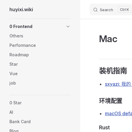
huyixi.wiki
Search
K
Skip to content
Sidebar Navigation
0 Frontend
Mac
Others
Performance
Roadmap
Star
装机指南
Vue
job
sxyazi: 我
环境配置
0 Star
AI
macOS defaul
Bank Card
Rust
Blog