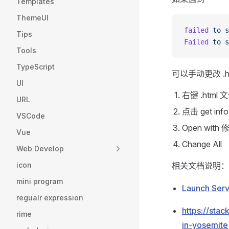
Templates
ThemeUI
failed
 to
 s
Tips
Failed
 to
 s
Tools
TypeScript
可以手动更改 .
UI
右键 .html 
URL
点击 get info
VSCode
Open with
Vue
Change All
Web Develop
icon
相关文档说明：
mini program
Launch Servi
regualr expression
https://sta
rime
in-yosemite