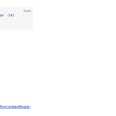
bash
or 
-54
)
rforcontenttype-