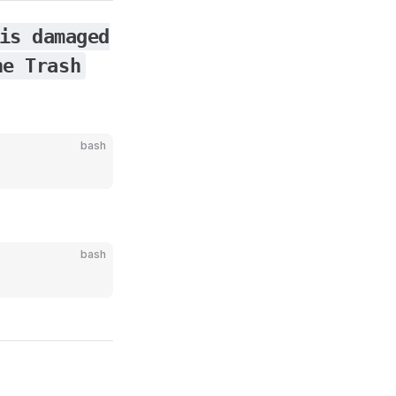
is damaged
he Trash
bash
bash