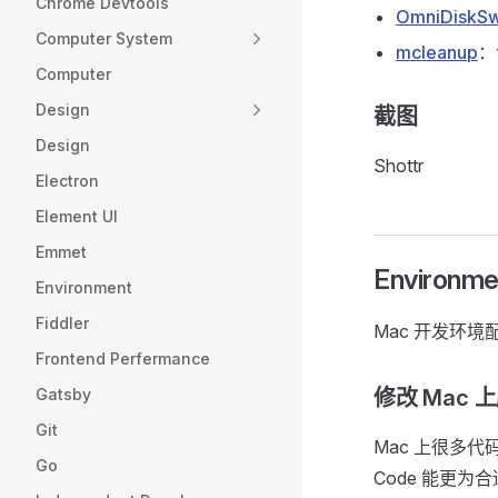
Chrome Devtools
OmniDiskS
Computer System
mcleanup
：
Computer
Design
截图
Design
Shottr
Electron
Element UI
Emmet
Environme
Environment
Fiddler
Mac 开发环境
Frontend Perfermance
Gatsby
修改 Mac 
Git
Mac 上很多代
Go
Code 能更