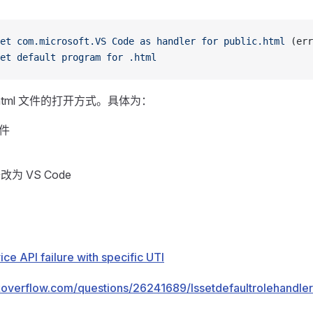
et
 com.microsoft.VS
 Code
 as
 handler
 for
 public.html
 (err
et
 default
 program
 for
 .html
html 文件的打开方式。具体为：
文件
 修改为 VS Code
ce API failure with specific UTI
ckoverflow.com/questions/26241689/lssetdefaultrolehandle