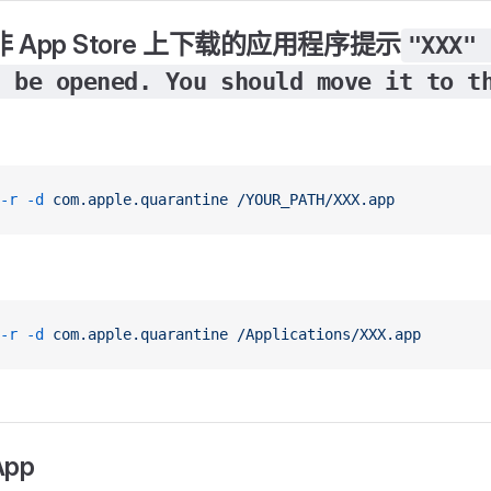
非 App Store 上下载的应用程序提示
"XXX" 
t be opened. You should move it to t
-r
 -d
 com.apple.quarantine
 /YOUR_PATH/XXX.app
-r
 -d
 com.apple.quarantine
 /Applications/XXX.app
pp