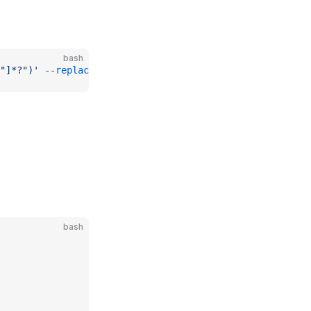
bash
"]*?")'
 --replace
 '$1 $2'
 --only-matching
bash