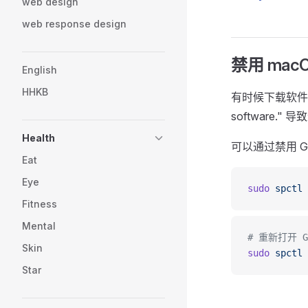
web design
web response design
禁用 macO
English
HHKB
有时候下载软件会遇到 "a
software."
Health
可以通过禁用 Ga
Eat
Eye
sudo
 spctl
 
Fitness
Mental
# 重新打开 Ga
Skin
sudo
 spctl
 
Star