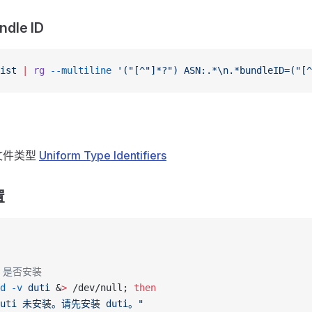
dle ID
ist
 |
 rg
 --multiline
 '("[^"]*?") ASN:.*\n.*bundleID=("[^
文件类型
Uniform Type Identifiers
置
i 是否安装
d
 -v
 duti
 &
>
 /dev/null; 
then
duti 未安装。请先安装 duti。"