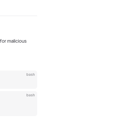
r malicious
bash
bash