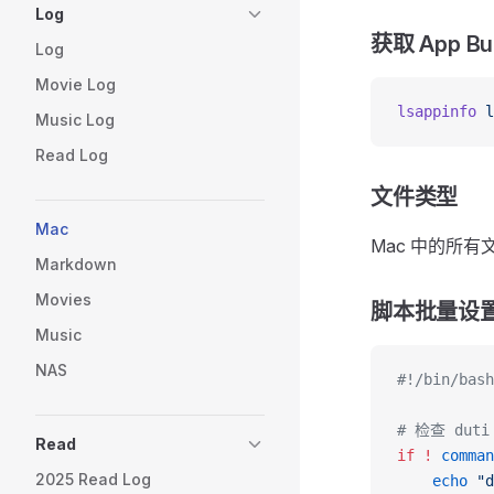
Log
获取 App Bun
Log
Movie Log
lsappinfo
 l
Music Log
Read Log
文件类型
Mac
Mac 中的所有
Markdown
Movies
脚本批量设
Music
NAS
#!/bin/bash
# 检查 dut
Read
if
 !
 comman
2025 Read Log
    echo
 "