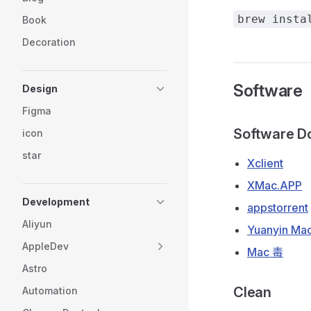
brew insta
Book
Decoration
Software
Design
Figma
Software D
icon
star
Xclient
XMac.APP
Development
appstorrent
Aliyun
Yuanyin Mac
AppleDev
Mac 毒
Astro
Clean
Automation