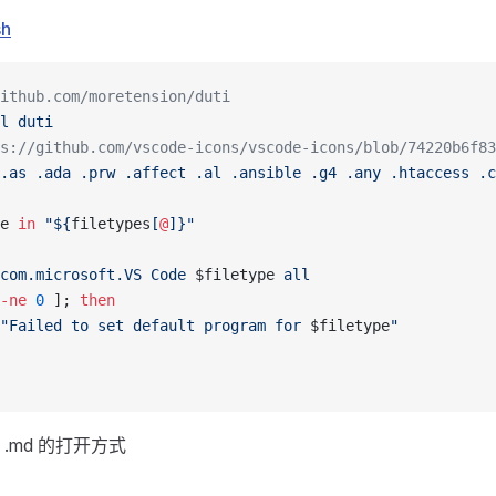
sh
ithub.com/moretension/duti
l
 duti
s://github.com/vscode-icons/vscode-icons/blob/74220b6f83
.as
 .ada
 .prw
 .affect
 .al
 .ansible
 .g4
 .any
 .htaccess
 .c
e 
in
 "${
filetypes
[
@
]}"
com.microsoft.VS
 Code
 $filetype 
all
-ne
 0
 ]; 
then
"Failed to set default program for 
$filetype
"
.md 的打开方式