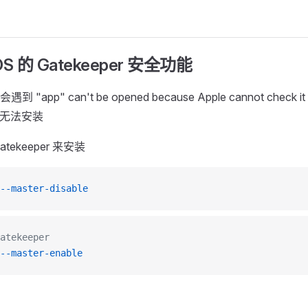
S 的 Gatekeeper 安全功能
pp" can't be opened because Apple cannot check it fo
 导致无法安装
tekeeper 来安装
--master-disable
tekeeper
--master-enable