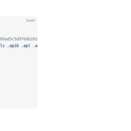
bash
89ad5c5d9f68b2029d91460de2b374/src/iconsManifest/languag
ls
 .apib
 .apl
 .applescript
 .adoc
 .asp
 .asm
 .ats
 .ahk
 .au