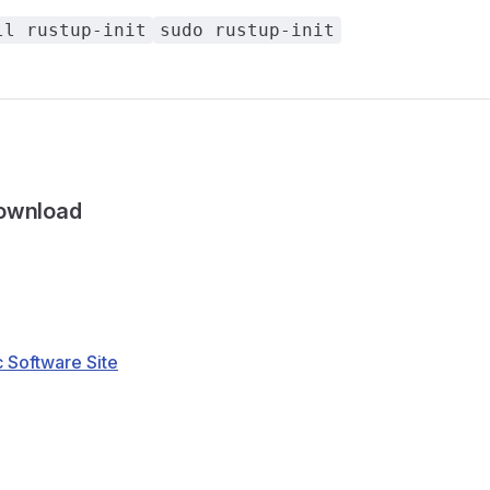
ll rustup-init
sudo rustup-init
ownload
 Software Site